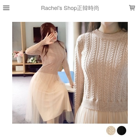
LOADING...
Rachel's Shop正韓時尚