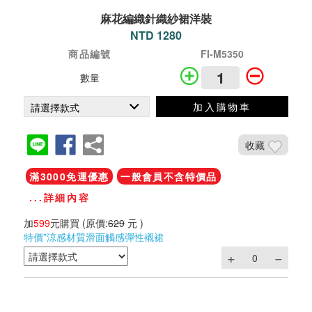
麻花編織針織紗裙洋裝
NTD 1280
商品編號
FI-M5350
數量
加入購物車
收藏
滿3000免運優惠
一般會員不含特價品
...詳細內容
加
599
元購買
(原價:
629
元 )
特價*涼感材質滑面觸感彈性襯裙