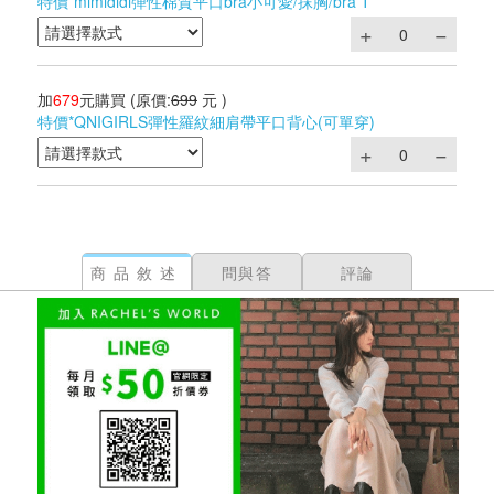
特價*mimididi彈性棉質平口bra小可愛/抹胸/bra T
加
679
元購買
(原價:
699
元 )
特價*QNIGIRLS彈性羅紋細肩帶平口背心(可單穿)
商品敘述
問與答
評論