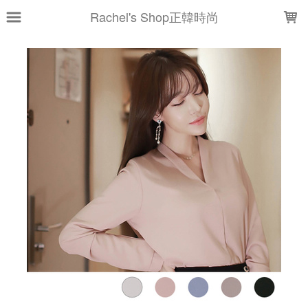
LOADING...
Rachel's Shop正韓時尚