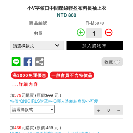
小V字領口中間壓線輕盈布料長袖上衣
NTD 800
商品編號
FI-M5978
數量
加入購物車
收藏
滿3000免運優惠
一般會員不含特價品
...詳細內容
加
579
元購買
(原價:
599
元 )
特價*QNIGIRLS附罩杯‧Q彈人造絲細肩帶小可愛
加
439
元購買
(原價:
459
元 )