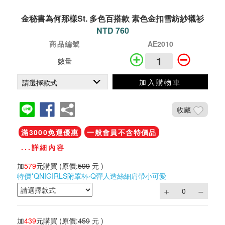
金秘書為何那樣St. 多色百搭款 素色金扣雪紡紗襯衫
NTD 760
商品編號
AE2010
數量
加入購物車
收藏
滿3000免運優惠
一般會員不含特價品
...詳細內容
加
579
元購買
(原價:
599
元 )
特價*QNIGIRLS附罩杯‧Q彈人造絲細肩帶小可愛
加
439
元購買
(原價:
459
元 )