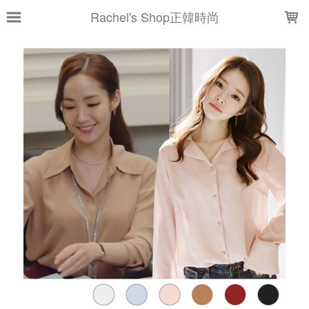
LOADING...
Rachel's Shop正韓時尚