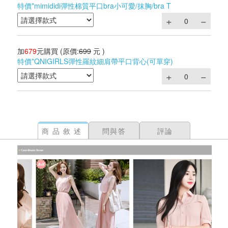
特價*mimididi彈性棉質平口bra小可愛/抹胸/bra T
加
679
元購買
(原價:
699
元 )
特價*QNIGIRLS彈性羅紋細肩帶平口背心(可單穿)
商品敘述
問與答
評論