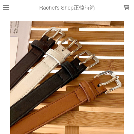
LOADING...
Rachel's Shop正韓時尚