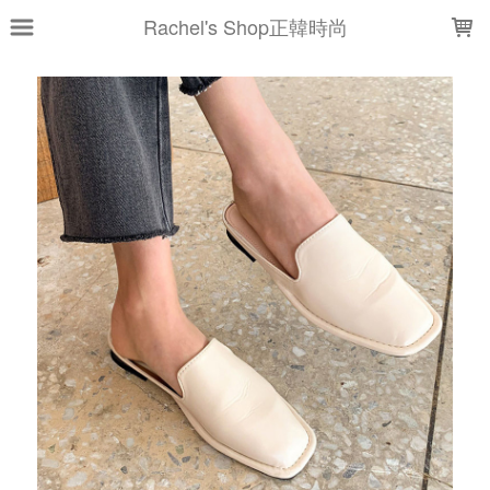
LOADING...
Rachel's Shop正韓時尚