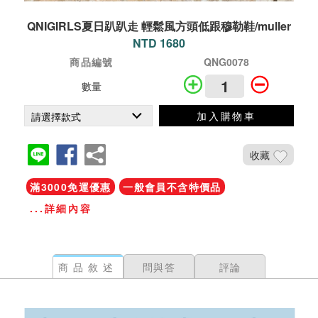
QNIGIRLS夏日趴趴走 輕鬆風方頭低跟穆勒鞋/muller
NTD 1680
商品編號
QNG0078
數量
加入購物車
收藏
滿3000免運優惠
一般會員不含特價品
...詳細內容
商品敘述
問與答
評論