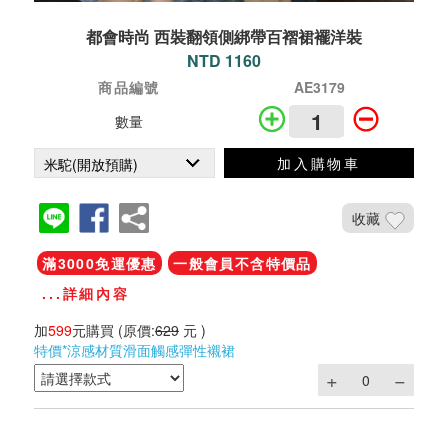
都會時尚 西裝翻領側綁帶百褶裙襬洋裝
NTD 1160
商品編號
AE3179
數量
加入購物車
收藏
滿3000免運優惠
一般會員不含特價品
...詳細內容
加
599
元購買
(原價:
629
元 )
特價*涼感材質滑面觸感彈性襯裙