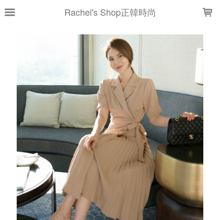
LOADING...
Rachel's Shop正韓時尚