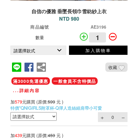
自信の優雅 垂墜長領巾雪紡紗上衣
NTD 980
商品編號
AE3196
數量
加入購物車
收藏
滿3000免運優惠
一般會員不含特價品
...詳細內容
加
579
元購買
(原價:
599
元 )
特價*QNIGIRLS附罩杯‧Q彈人造絲細肩帶小可愛
加
439
元購買
(原價:
459
元 )