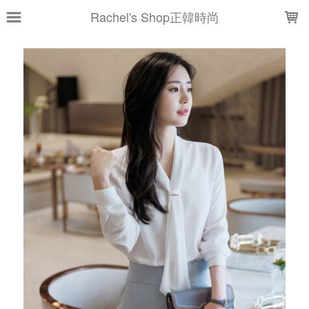
LOADING...
Rachel's Shop正韓時尚