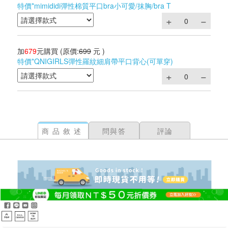
特價*mimididi彈性棉質平口bra小可愛/抹胸/bra T
加
679
元購買
(原價:
699
元 )
特價*QNIGIRLS彈性羅紋細肩帶平口背心(可單穿)
商品敘述
問與答
評論