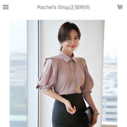
LOADING...
Rachel's Shop正韓時尚