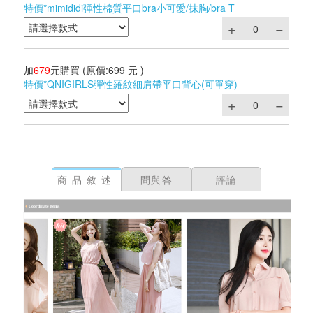
特價*mimididi彈性棉質平口bra小可愛/抹胸/bra T
加
679
元購買
(原價:
699
元 )
特價*QNIGIRLS彈性羅紋細肩帶平口背心(可單穿)
商品敘述
問與答
評論