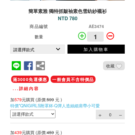
簡單素雅 獨特抓皺袖素色雪紡紗襯衫
NTD 780
商品編號
AE3474
數量
加入購物車
收藏
滿3000免運優惠
一般會員不含特價品
...詳細內容
加
579
元購買
(原價:
599
元 )
特價*QNIGIRLS附罩杯‧Q彈人造絲細肩帶小可愛
加
439
元購買
(原價:
459
元 )