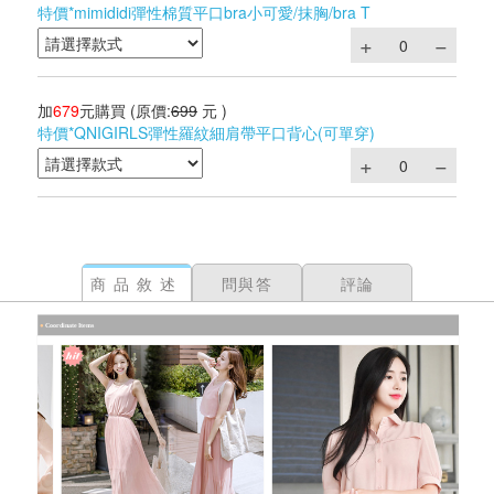
特價*mimididi彈性棉質平口bra小可愛/抹胸/bra T
加
679
元購買
(原價:
699
元 )
特價*QNIGIRLS彈性羅紋細肩帶平口背心(可單穿)
商品敘述
問與答
評論