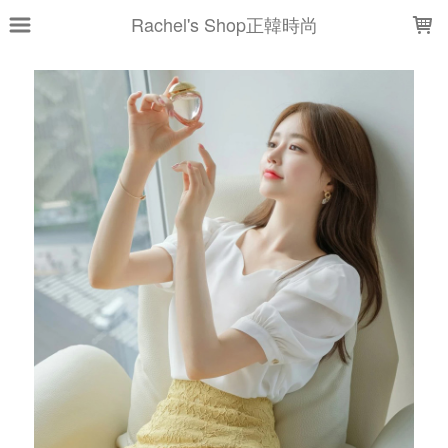
LOADING...
Rachel's Shop正韓時尚