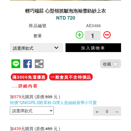
輕巧端莊 心型領抓皺泡泡袖雪紡紗上衣
NTD 720
商品編號
AE3486
數量
加入購物車
收藏
滿3000免運優惠
一般會員不含特價品
...詳細內容
加
579
元購買
(原價:
599
元 )
特價*QNIGIRLS附罩杯‧Q彈人造絲細肩帶小可愛
加
439
元購買
(原價:
459
元 )