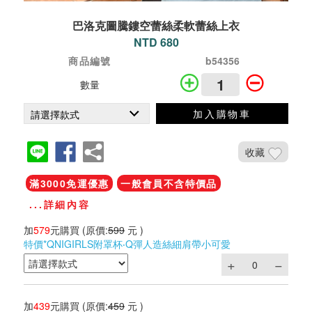
巴洛克圖騰鏤空蕾絲柔軟蕾絲上衣
NTD 680
商品編號
b54356
數量
加入購物車
收藏
滿3000免運優惠
一般會員不含特價品
...詳細內容
加
579
元購買
(原價:
599
元 )
特價*QNIGIRLS附罩杯‧Q彈人造絲細肩帶小可愛
加
439
元購買
(原價:
459
元 )