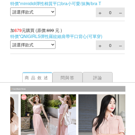
特價*mimididi彈性棉質平口bra小可愛/抹胸/bra T
加
679
元購買
(原價:
699
元 )
特價*QNIGIRLS彈性羅紋細肩帶平口背心(可單穿)
商品敘述
問與答
評論