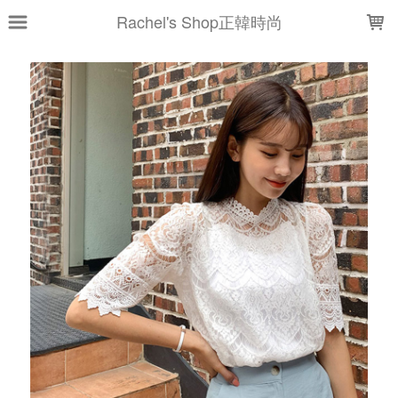
LOADING...
Rachel's Shop正韓時尚