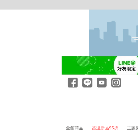
全館商品
當週新品95折
主題