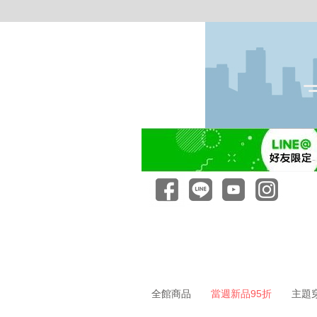
全館商品
當週新品95折
主題