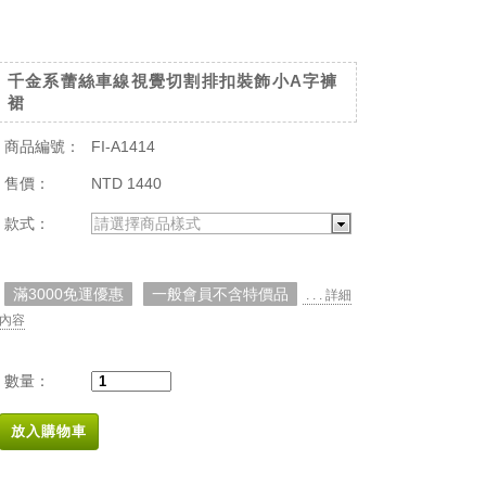
千金系蕾絲車線視覺切割排扣裝飾小A字褲
裙
商品編號：
FI-A1414
售價：
NTD 1440
款式：
請選擇商品樣式
滿3000免運優惠
一般會員不含特價品
. . . 詳細
內容
數量：
放入購物車