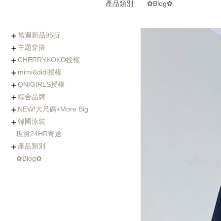
產品類別
✿Blog✿
當週新品95折
主題穿搭
0730-0805新品
0723-0729新品
0716-0722新品
0702-0708新品
CHERRYKOKO授權
(7/30~8/5優惠95折)
Chic x Slim｜逆天長腿
化身金秘書｜OL上衣穿
婚禮不失禮｜穿出好人
小隻女專屬長褲｜再也
徹底擊中他的心｜約會
穿出時髦與優雅｜時尚
寒流我不怕｜時髦保暖
海島假期必備｜渡假風
棉花糖女孩の顯瘦絕招
Basic Wear｜365天天
穿過回不去的褲子
社團人氣款
Rachel's World直播間
名人推薦
外套特蒐
mimi&didi授權
西裝褲特蒐
搭特輯
緣的優雅穿搭
不用改褲長了！
穿搭必勝術
風衣特輯
單品一次打包
都好搭！
+ Made koko
+ Basic基礎內搭
+ Top上衣類
+ Outer外套類
+ Onepeice洋裝類
+ Skirt裙子類
+ Pants褲子類
+ Jeans單寧類
+ Acc配件類
+ Bag&Shoes包款&鞋
+ Summer Look
人氣部落客Chiao推薦
年代新聞主播著用款
QNIGIRLS授權
類
+ Basic基礎內搭
+ Top上衣類
+ Outer外套類
+ Onepiece洋裝類
+ Skirt裙子類
+ Pants褲子類
+ Jeans單寧類
+ Acc配件類
+ Bag&Shoes包款&鞋
+ Homewear家居服飾
+ Summer Look
羊毛大衣
手工羊毛大衣
羽絨外套/鋪棉外套
毛衣外套
其它款式外套
綜合品牌
類
+ QNIMADE
+ 155JEANS
+5cm加長版
+ Basic基礎內搭
+ Top上衣類
+ Outer外套類
+ Onepiece洋裝類
+ Skirt裙子類
+ Pants褲子類
+ Jeans單寧類
+ Acc配件類
+ Bags&Shoes包款&鞋
NEW!大尺碼+More Big
類
+ Basic基礎內搭
+ Top上衣類
+ Outer外套類
+ Onepeice洋裝類
+ Skirt裙子類
+ Pants褲子類
+ Jeans單寧類
+ Bag&Shoes包款&鞋
+ Acc配件類
+ Summer Look
+ Fitnese Wear +
韓國泳裝
類
+ Top大尺碼上衣
+ Dress大尺碼洋裝
+ Ouetr大尺碼外套
+ Bottom大尺碼下身
現貨24HR寄送
連身泳裝
兩件式比基尼
三&四件式比基尼
大尺碼泳衣
防曬衣rash guard
玩水配件
產品類別
✿Blog✿
Basic基礎內搭
Top上衣類
Outer外套類
Skirt裙類
Pants褲類
Onepiece洋裝類
Acc配件類
Shoes鞋類
Bag包類
Homewear家居服飾
FitnessWear
tee
blouse
knit
cardigan
jacket
coat
jumper
pants
jeans
leggings
Onepiece
twopiece
Cap
Jewelry
Hair Acc
Glasses
Muffler
Belt
etc