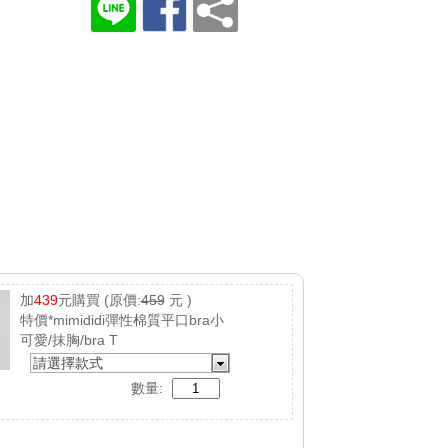
加
439
元購買
(原價:
459
元 )
特價*mimididi彈性棉質平口bra小
可愛/抹胸/bra T
請選擇款式
數量: