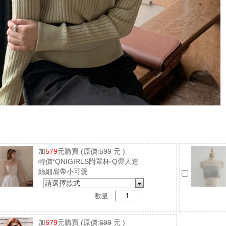
加
579
元購買
(原價:
599
元 )
特價*QNIGIRLS附罩杯‧Q彈人造
絲細肩帶小可愛
請選擇款式
數量:
加
679
元購買
(原價:
699
元 )