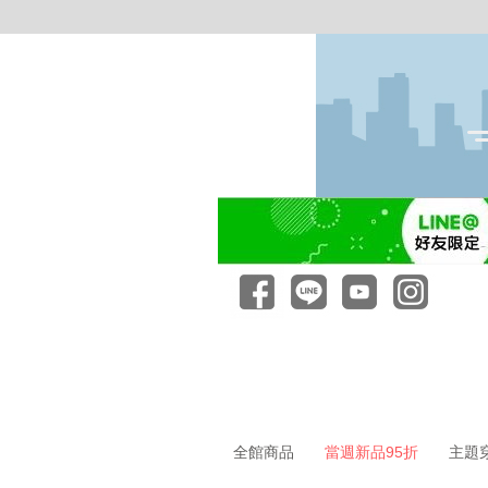
全館商品
當週新品95折
主題