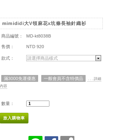
mimididi大V領麻花x坑條長袖針織衫
商品編號：
MD-kt8038B
售價：
NTD 920
款式：
請選擇商品樣式
滿3000免運優惠
一般會員不含特價品
. . . 詳細
內容
數量：
放入購物車