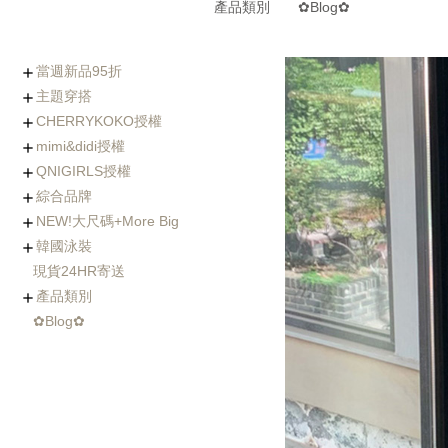
產品類別
✿Blog✿
當週新品95折
主題穿搭
0806-0812新品
0730-0805新品
0723-0729新品
0716-0722新品
0702-0708新品
CHERRYKOKO授權
(8/5~8/12優惠95折)
Chic x Slim｜逆天長腿
化身金秘書｜OL上衣穿
婚禮不失禮｜穿出好人
小隻女專屬長褲｜再也
徹底擊中他的心｜約會
穿出時髦與優雅｜時尚
寒流我不怕｜時髦保暖
海島假期必備｜渡假風
棉花糖女孩の顯瘦絕招
Basic Wear｜365天天
穿過回不去的褲子
社團人氣款
Rachel's World直播間
名人推薦
外套特蒐
mimi&didi授權
西裝褲特蒐
搭特輯
緣的優雅穿搭
不用改褲長了！
穿搭必勝術
風衣特輯
單品一次打包
都好搭！
+ Made koko
+ Basic基礎內搭
+ Top上衣類
+ Outer外套類
+ Onepeice洋裝類
+ Skirt裙子類
+ Pants褲子類
+ Jeans單寧類
+ Acc配件類
+ Bag&Shoes包款&鞋
+ Summer Look
人氣部落客Chiao推薦
年代新聞主播著用款
QNIGIRLS授權
類
+ Basic基礎內搭
+ Top上衣類
+ Outer外套類
+ Onepiece洋裝類
+ Skirt裙子類
+ Pants褲子類
+ Jeans單寧類
+ Acc配件類
+ Bag&Shoes包款&鞋
+ Homewear家居服飾
+ Summer Look
羊毛大衣
手工羊毛大衣
羽絨外套/鋪棉外套
毛衣外套
其它款式外套
綜合品牌
類
+ QNIMADE
+ 155JEANS
+5cm加長版
+ Basic基礎內搭
+ Top上衣類
+ Outer外套類
+ Onepiece洋裝類
+ Skirt裙子類
+ Pants褲子類
+ Jeans單寧類
+ Acc配件類
+ Bags&Shoes包款&鞋
NEW!大尺碼+More Big
類
+ Basic基礎內搭
+ Top上衣類
+ Outer外套類
+ Onepeice洋裝類
+ Skirt裙子類
+ Pants褲子類
+ Jeans單寧類
+ Bag&Shoes包款&鞋
+ Acc配件類
+ Summer Look
+ Fitnese Wear +
韓國泳裝
類
+ Top大尺碼上衣
+ Dress大尺碼洋裝
+ Ouetr大尺碼外套
+ Bottom大尺碼下身
現貨24HR寄送
連身泳裝
兩件式比基尼
三&四件式比基尼
大尺碼泳衣
防曬衣rash guard
玩水配件
產品類別
✿Blog✿
Basic基礎內搭
Top上衣類
Outer外套類
Skirt裙類
Pants褲類
Onepiece洋裝類
Acc配件類
Shoes鞋類
Bag包類
Homewear家居服飾
FitnessWear
tee
blouse
knit
cardigan
jacket
coat
jumper
pants
jeans
leggings
Onepiece
twopiece
Cap
Jewelry
Hair Acc
Glasses
Muffler
Belt
etc