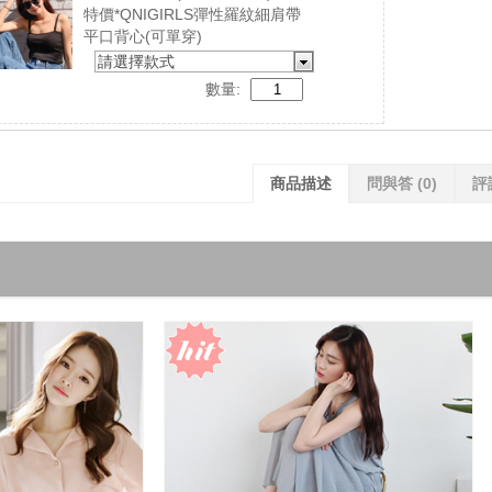
特價*QNIGIRLS彈性羅紋細肩帶
平口背心(可單穿)
請選擇款式
數量:
商品描述
問與答
(0)
評