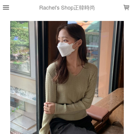
LOADING...
Rachel's Shop正韓時尚