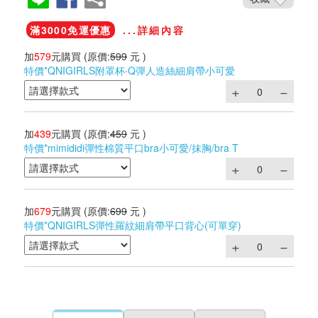
滿3000免運優惠
...詳細內容
加
579
元購買
(原價:
599
元 )
特價*QNIGIRLS附罩杯‧Q彈人造絲細肩帶小可愛
加
439
元購買
(原價:
459
元 )
特價*mimididi彈性棉質平口bra小可愛/抹胸/bra T
加
679
元購買
(原價:
699
元 )
特價*QNIGIRLS彈性羅紋細肩帶平口背心(可單穿)