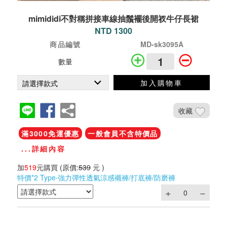
mimididi不對稱拼接車線抽鬚襬後開衩牛仔長裙
NTD 1300
商品編號
MD-sk3095A
數量
加入購物車
收藏
滿3000免運優惠
一般會員不含特價品
...詳細內容
加
519
元購買
(原價:
539
元 )
特價*2 Type‧強力彈性透氣涼感襯褲/打底褲/防磨褲