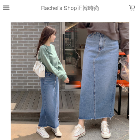
LOADING...
Rachel's Shop正韓時尚