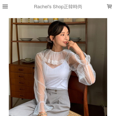
LOADING...
Rachel's Shop正韓時尚