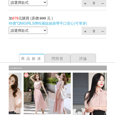
加
679
元購買
(原價:
699
元 )
特價*QNIGIRLS彈性羅紋細肩帶平口背心(可單穿)
商品敘述
問與答
評論