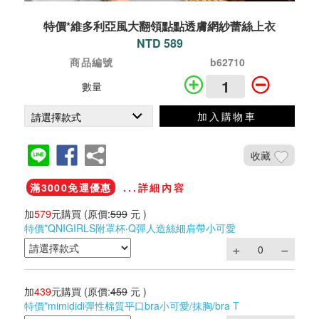
特價*維多利亞風大翻領點點透膚網紗蕾絲上衣
NTD 589
商品編號
b62710
數量
加入購物車
收藏
滿3000免運優惠
...詳細內容
加
579
元購買
(原價:
599
元 )
特價*QNIGIRLS附罩杯‧Q彈人造絲細肩帶小可愛
加
439
元購買
(原價:
459
元 )
特價*mimididi彈性棉質平口bra小可愛/抹胸/bra T