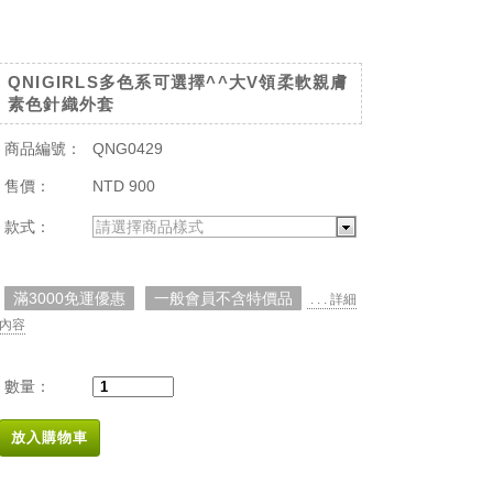
QNIGIRLS多色系可選擇^^大V領柔軟親膚
素色針織外套
商品編號：
QNG0429
售價：
NTD 900
款式：
請選擇商品樣式
滿3000免運優惠
一般會員不含特價品
. . . 詳細
內容
數量：
放入購物車