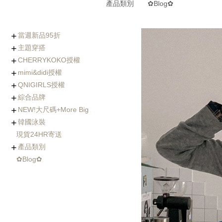
產品類別
✿Blog✿
當週新品95折
主題穿搭
0806-0812新品
0730-0805新品
0723-0729新品
0716-0722新品
0702-0708新品
CHERRYKOKO授權
(8/5~8/12優惠95折)
Chic x Slim｜逆天長腿
化身金秘書｜OL上衣穿
婚禮不失禮｜穿出好人
小隻女專屬長褲｜再也
徹底擊中他的心｜約會
穿出時髦與優雅｜時尚
寒流我不怕｜時髦保暖
海島假期必備｜渡假風
棉花糖女孩の顯瘦絕招
Basic Wear｜365天天
穿過回不去的褲子
社團人氣款
Rachel's World直播間
名人推薦
外套特蒐
mimi&didi授權
西裝褲特蒐
搭特輯
緣的優雅穿搭
不用改褲長了！
穿搭必勝術
風衣特輯
單品一次打包
都好搭！
+ Made koko
+ Basic基礎內搭
+ Top上衣類
+ Outer外套類
+ Onepeice洋裝類
+ Skirt裙子類
+ Pants褲子類
+ Jeans單寧類
+ Acc配件類
+ Bag&Shoes包款&鞋
+ Summer Look
人氣部落客Chiao推薦
年代新聞主播著用款
QNIGIRLS授權
類
+ Basic基礎內搭
+ Top上衣類
+ Outer外套類
+ Onepiece洋裝類
+ Skirt裙子類
+ Pants褲子類
+ Jeans單寧類
+ Acc配件類
+ Bag&Shoes包款&鞋
+ Homewear家居服飾
+ Summer Look
羊毛大衣
手工羊毛大衣
羽絨外套/鋪棉外套
毛衣外套
其它款式外套
綜合品牌
類
+ QNIMADE
+ 155JEANS
+5cm加長版
+ Basic基礎內搭
+ Top上衣類
+ Outer外套類
+ Onepiece洋裝類
+ Skirt裙子類
+ Pants褲子類
+ Jeans單寧類
+ Acc配件類
+ Bags&Shoes包款&鞋
NEW!大尺碼+More Big
類
+ Basic基礎內搭
+ Top上衣類
+ Outer外套類
+ Onepeice洋裝類
+ Skirt裙子類
+ Pants褲子類
+ Jeans單寧類
+ Bag&Shoes包款&鞋
+ Acc配件類
+ Summer Look
+ Fitnese Wear +
韓國泳裝
類
+ Top大尺碼上衣
+ Dress大尺碼洋裝
+ Ouetr大尺碼外套
+ Bottom大尺碼下身
現貨24HR寄送
連身泳裝
兩件式比基尼
三&四件式比基尼
大尺碼泳衣
防曬衣rash guard
玩水配件
產品類別
✿Blog✿
Basic基礎內搭
Top上衣類
Outer外套類
Skirt裙類
Pants褲類
Onepiece洋裝類
Acc配件類
Shoes鞋類
Bag包類
Homewear家居服飾
FitnessWear
tee
blouse
knit
cardigan
jacket
coat
jumper
pants
jeans
leggings
Onepiece
twopiece
Cap
Jewelry
Hair Acc
Glasses
Muffler
Belt
etc