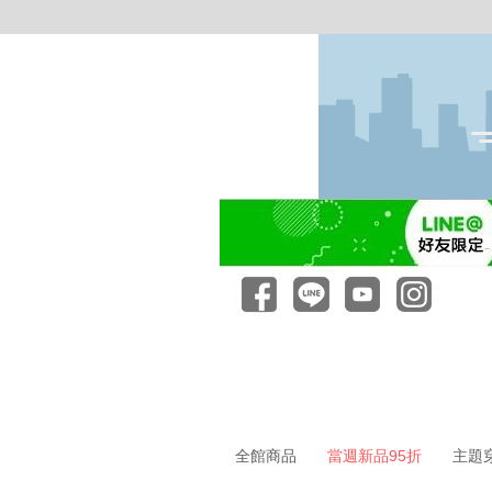
全館商品
當週新品95折
主題