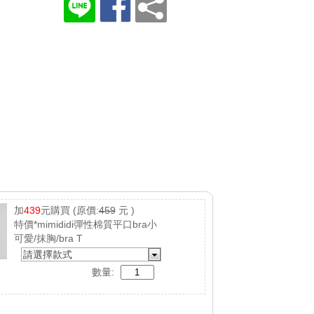
加
439
元購買
(原價:
459
元 )
特價*mimididi彈性棉質平口bra小
可愛/抹胸/bra T
請選擇款式
數量: