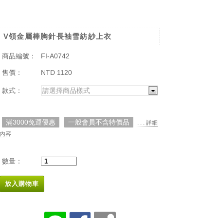
V領金屬棒胸針長袖雪紡紗上衣
商品編號：
FI-A0742
售價：
NTD 1120
款式：
請選擇商品樣式
滿3000免運優惠
一般會員不含特價品
. . . 詳細
內容
數量：
放入購物車