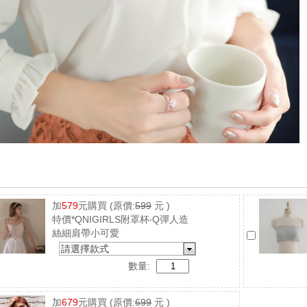
加
579
元購買
(原價:
599
元 )
特價*QNIGIRLS附罩杯‧Q彈人造
絲細肩帶小可愛
請選擇款式
數量:
加
679
元購買
(原價:
699
元 )