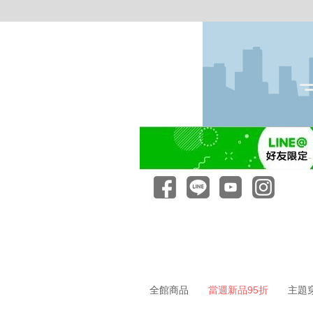
全館商品
當週新品95折
主題