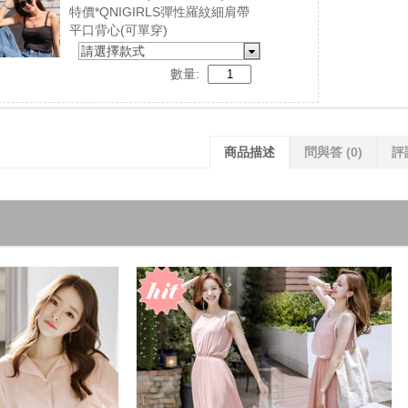
特價*QNIGIRLS彈性羅紋細肩帶
平口背心(可單穿)
請選擇款式
數量:
商品描述
問與答
(0)
評