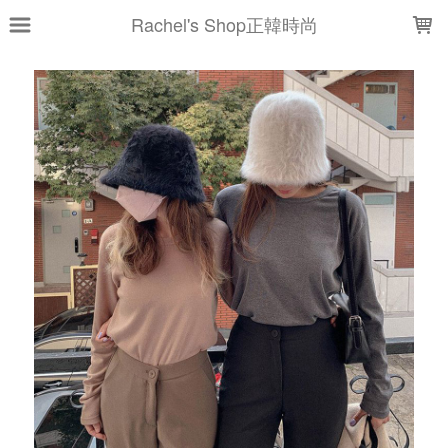
LOADING...
Rachel's Shop正韓時尚