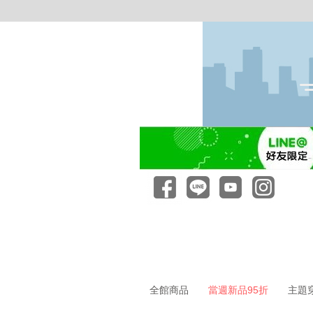
全館商品
當週新品95折
主題