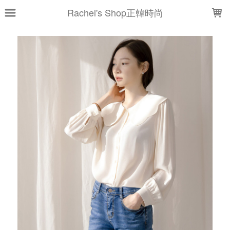
LOADING...
Rachel's Shop正韓時尚