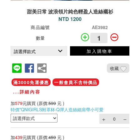
甜美日常 波浪領片純色輕盈人造絲襯衫
NTD 1200
商品編號
AE3982
數量
加入購物車
收藏
滿3000免運優惠
一般會員不含特價品
...詳細內容
加
579
元購買
(原價:
599
元 )
特價*QNIGIRLS附罩杯‧Q彈人造絲細肩帶小可愛
加
439
元購買
(原價:
459
元 )