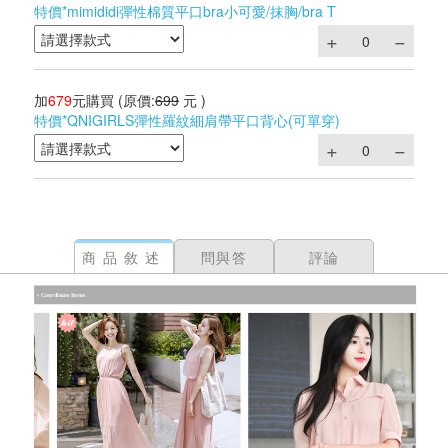
特價*mimididi彈性棉質平口bra小可愛/抹胸/bra T
加
679
元購買
(原價:
699
元 )
特價*QNIGIRLS彈性羅紋細肩帶平口背心(可單穿)
商品敘述
問與答
評論