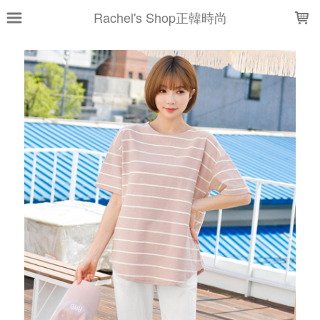
LOADING...
Rachel's Shop正韓時尚