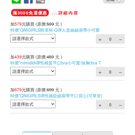
滿3000免運優惠
...詳細內容
加
579
元購買
(原價:
599
元 )
特價*QNIGIRLS附罩杯‧Q彈人造絲細肩帶小可愛
加
439
元購買
(原價:
459
元 )
特價*mimididi彈性棉質平口bra小可愛/抹胸/bra T
加
679
元購買
(原價:
699
元 )
特價*QNIGIRLS彈性羅紋細肩帶平口背心(可單穿)