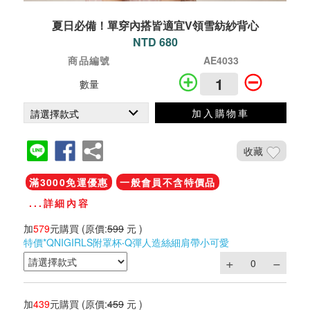
夏日必備！單穿內搭皆適宜V領雪紡紗背心
NTD 680
商品編號
AE4033
數量
加入購物車
收藏
滿3000免運優惠
一般會員不含特價品
...詳細內容
加
579
元購買
(原價:
599
元 )
特價*QNIGIRLS附罩杯‧Q彈人造絲細肩帶小可愛
加
439
元購買
(原價:
459
元 )