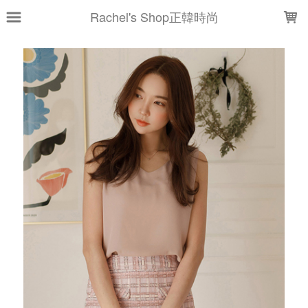
LOADING...
Rachel's Shop正韓時尚