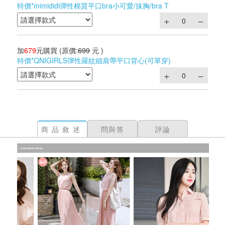
特價*mimididi彈性棉質平口bra小可愛/抹胸/bra T
加
679
元購買
(原價:
699
元 )
特價*QNIGIRLS彈性羅紋細肩帶平口背心(可單穿)
商品敘述
問與答
評論