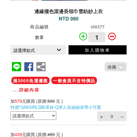
邊緣撞色滾邊長領巾雪紡紗上衣
NTD 980
商品編號
t00377
數量
加入購物車
收藏
滿3000免運優惠
一般會員不含特價品
...詳細內容
加
579
元購買
(原價:
599
元 )
特價*QNIGIRLS附罩杯‧Q彈人造絲細肩帶小可愛
加
439
元購買
(原價:
459
元 )