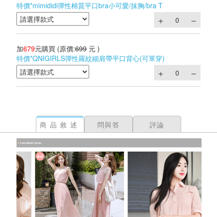
特價*mimididi彈性棉質平口bra小可愛/抹胸/bra T
加
679
元購買
(原價:
699
元 )
特價*QNIGIRLS彈性羅紋細肩帶平口背心(可單穿)
商品敘述
問與答
評論