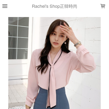
LOADING...
Rachel's Shop正韓時尚