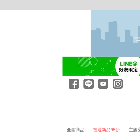
全館商品
當週新品95折
主題