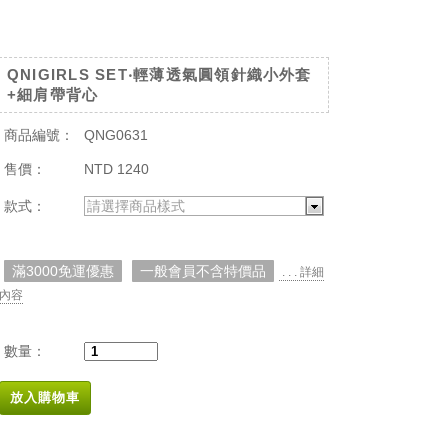
QNIGIRLS SET‧輕薄透氣圓領針織小外套
+細肩帶背心
商品編號：
QNG0631
售價：
NTD 1240
款式：
請選擇商品樣式
滿3000免運優惠
一般會員不含特價品
. . . 詳細
內容
數量：
放入購物車