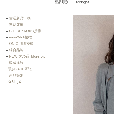
產品類別
✿Blog✿
當週新品95折
主題穿搭
0730-0805新品
0723-0729新品
0716-0722新品
0702-0708新品
CHERRYKOKO授權
(7/30~8/5優惠95折)
Chic x Slim｜逆天長腿
化身金秘書｜OL上衣穿
婚禮不失禮｜穿出好人
小隻女專屬長褲｜再也
徹底擊中他的心｜約會
穿出時髦與優雅｜時尚
寒流我不怕｜時髦保暖
海島假期必備｜渡假風
棉花糖女孩の顯瘦絕招
Basic Wear｜365天天
穿過回不去的褲子
社團人氣款
Rachel's World直播間
名人推薦
外套特蒐
mimi&didi授權
西裝褲特蒐
搭特輯
緣的優雅穿搭
不用改褲長了！
穿搭必勝術
風衣特輯
單品一次打包
都好搭！
+ Made koko
+ Basic基礎內搭
+ Top上衣類
+ Outer外套類
+ Onepeice洋裝類
+ Skirt裙子類
+ Pants褲子類
+ Jeans單寧類
+ Acc配件類
+ Bag&Shoes包款&鞋
+ Summer Look
人氣部落客Chiao推薦
年代新聞主播著用款
QNIGIRLS授權
類
+ Basic基礎內搭
+ Top上衣類
+ Outer外套類
+ Onepiece洋裝類
+ Skirt裙子類
+ Pants褲子類
+ Jeans單寧類
+ Acc配件類
+ Bag&Shoes包款&鞋
+ Homewear家居服飾
+ Summer Look
羊毛大衣
手工羊毛大衣
羽絨外套/鋪棉外套
毛衣外套
其它款式外套
綜合品牌
類
+ QNIMADE
+ 155JEANS
+5cm加長版
+ Basic基礎內搭
+ Top上衣類
+ Outer外套類
+ Onepiece洋裝類
+ Skirt裙子類
+ Pants褲子類
+ Jeans單寧類
+ Acc配件類
+ Bags&Shoes包款&鞋
NEW!大尺碼+More Big
類
+ Basic基礎內搭
+ Top上衣類
+ Outer外套類
+ Onepeice洋裝類
+ Skirt裙子類
+ Pants褲子類
+ Jeans單寧類
+ Bag&Shoes包款&鞋
+ Acc配件類
+ Summer Look
+ Fitnese Wear +
韓國泳裝
類
+ Top大尺碼上衣
+ Dress大尺碼洋裝
+ Ouetr大尺碼外套
+ Bottom大尺碼下身
現貨24HR寄送
連身泳裝
兩件式比基尼
三&四件式比基尼
大尺碼泳衣
防曬衣rash guard
玩水配件
產品類別
✿Blog✿
Basic基礎內搭
Top上衣類
Outer外套類
Skirt裙類
Pants褲類
Onepiece洋裝類
Acc配件類
Shoes鞋類
Bag包類
Homewear家居服飾
FitnessWear
tee
blouse
knit
cardigan
jacket
coat
jumper
pants
jeans
leggings
Onepiece
twopiece
Cap
Jewelry
Hair Acc
Glasses
Muffler
Belt
etc