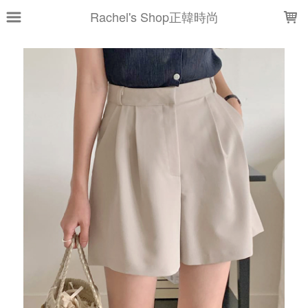
LOADING...
Rachel's Shop正韓時尚