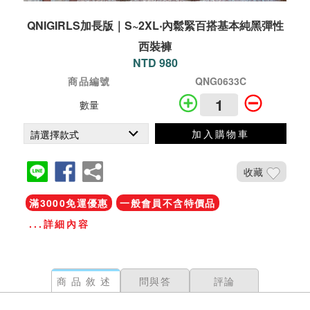
QNIGIRLS加長版｜S~2XL‧內鬆緊百搭基本純黑彈性
西裝褲
NTD 980
商品編號
QNG0633C
數量
加入購物車
收藏
滿3000免運優惠
一般會員不含特價品
...詳細內容
商品敘述
問與答
評論