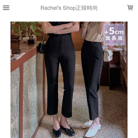
LOADING...
Rachel's Shop正韓時尚