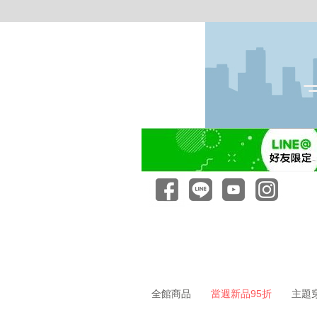
全館商品
當週新品95折
主題