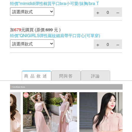
特價*mimididi彈性棉質平口bra小可愛/抹胸/bra T
加
679
元購買
(原價:
699
元 )
特價*QNIGIRLS彈性羅紋細肩帶平口背心(可單穿)
商品敘述
問與答
評論