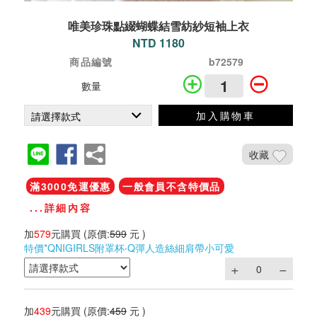
唯美珍珠點綴蝴蝶結雪紡紗短袖上衣
NTD 1180
商品編號
b72579
數量
加入購物車
收藏
滿3000免運優惠
一般會員不含特價品
...詳細內容
加
579
元購買
(原價:
599
元 )
特價*QNIGIRLS附罩杯‧Q彈人造絲細肩帶小可愛
加
439
元購買
(原價:
459
元 )