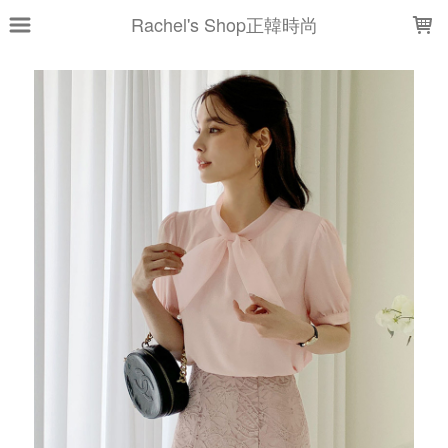
LOADING...
Rachel's Shop正韓時尚