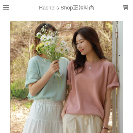
LOADING...
Rachel's Shop正韓時尚