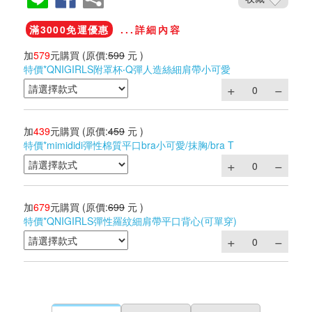
滿3000免運優惠
...詳細內容
加
579
元購買
(原價:
599
元 )
特價*QNIGIRLS附罩杯‧Q彈人造絲細肩帶小可愛
加
439
元購買
(原價:
459
元 )
特價*mimididi彈性棉質平口bra小可愛/抹胸/bra T
加
679
元購買
(原價:
699
元 )
特價*QNIGIRLS彈性羅紋細肩帶平口背心(可單穿)