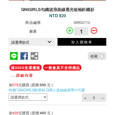
QNIGIRLS勾織波浪曲線透光短袖針織衫
NTD 820
商品編號
QNG0710
數量
加入購物車
收藏
滿3000免運優惠
一般會員不含特價品
...詳細內容
加
579
元購買
(原價:
599
元 )
特價*QNIGIRLS附罩杯‧Q彈人造絲細肩帶小可愛
加
439
元購買
(原價:
459
元 )