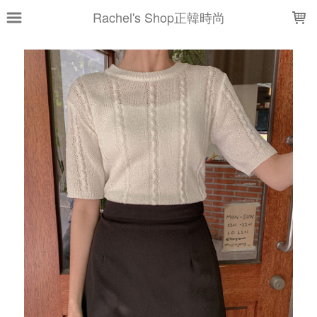
LOADING...
Rachel's Shop正韓時尚