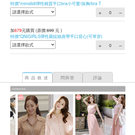
特價*mimididi彈性棉質平口bra小可愛/抹胸/bra T
加
679
元購買
(原價:
699
元 )
特價*QNIGIRLS彈性羅紋細肩帶平口背心(可單穿)
商品敘述
問與答
評論