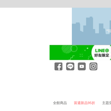
全館商品
當週新品95折
主題