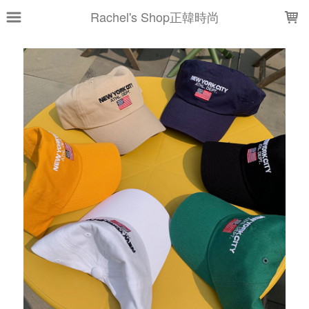
LOADING...
Rachel's Shop正韓時尚