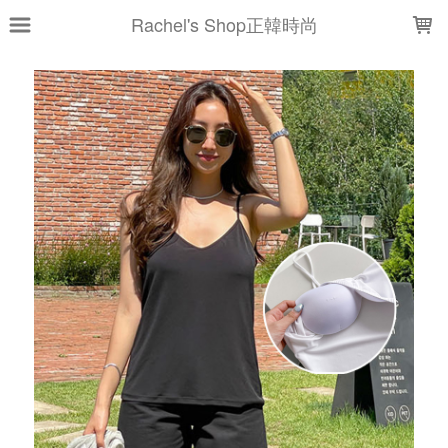
LOADING...
Rachel's Shop正韓時尚