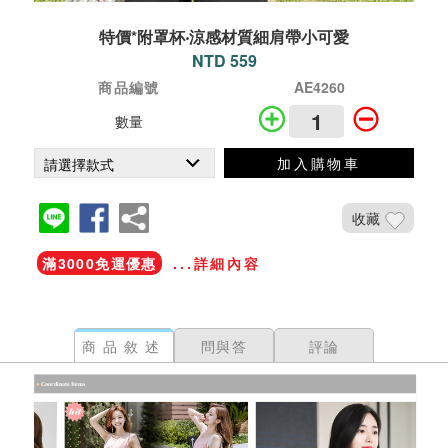
特價*附罩杯‧涼感材質細肩帶小可愛
NTD 559
商品編號
AE4260
數量
加入購物車
收藏
滿3000免運優惠
...詳細內容
商品敘述
問與答
評論