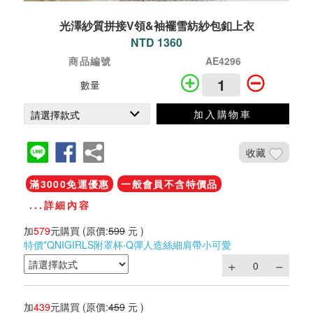
光澤紗質拼接V領&袖襬雪紡紗包釦上衣
NTD 1360
商品編號
AE4296
數量
加入購物車
收藏
滿3000免運優惠
一般會員不含特價品
...詳細內容
加
579
元購買
(原價:
599
元 )
特價*QNIGIRLS附罩杯‧Q彈人造絲細肩帶小可愛
加
439
元購買
(原價:
459
元 )