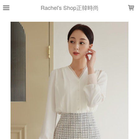
LOADING...
Rachel's Shop正韓時尚