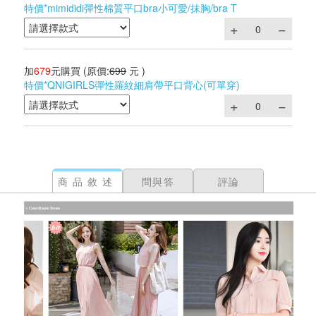
特價*mimididi彈性棉質平口bra小可愛/抹胸/bra T
加
679
元購買
(原價:
699
元 )
特價*QNIGIRLS彈性羅紋細肩帶平口背心(可單穿)
商品敘述
問與答
評論