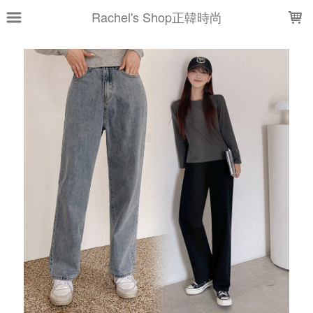
LOADING...
Rachel's Shop正韓時尚