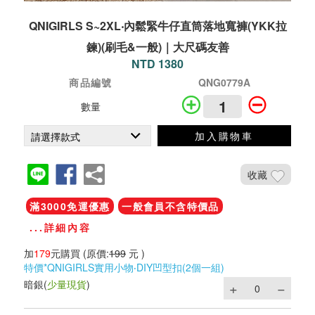
QNIGIRLS S~2XL‧內鬆緊牛仔直筒落地寬褲(YKK拉
鍊)(刷毛&一般)｜大尺碼友善
NTD 1380
商品編號
QNG0779A
數量
加入購物車
收藏
滿3000免運優惠
一般會員不含特價品
...詳細內容
加
179
元購買
(原價:
199
元 )
特價*QNIGIRLS實用小物‧DIY凹型扣(2個一組)
暗銀
(
少量現貨
)