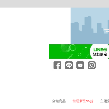
全館商品
當週新品95折
主題