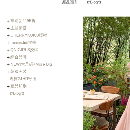
產品類別
✿Blog✿
當週新品95折
主題穿搭
0806-0812新品
0730-0805新品
0723-0729新品
0716-0722新品
0702-0708新品
CHERRYKOKO授權
(8/5~8/12優惠95折)
Chic x Slim｜逆天長腿
化身金秘書｜OL上衣穿
婚禮不失禮｜穿出好人
小隻女專屬長褲｜再也
徹底擊中他的心｜約會
穿出時髦與優雅｜時尚
寒流我不怕｜時髦保暖
海島假期必備｜渡假風
棉花糖女孩の顯瘦絕招
Basic Wear｜365天天
穿過回不去的褲子
社團人氣款
Rachel's World直播間
名人推薦
外套特蒐
mimi&didi授權
西裝褲特蒐
搭特輯
緣的優雅穿搭
不用改褲長了！
穿搭必勝術
風衣特輯
單品一次打包
都好搭！
+ Made koko
+ Basic基礎內搭
+ Top上衣類
+ Outer外套類
+ Onepeice洋裝類
+ Skirt裙子類
+ Pants褲子類
+ Jeans單寧類
+ Acc配件類
+ Bag&Shoes包款&鞋
+ Summer Look
人氣部落客Chiao推薦
年代新聞主播著用款
QNIGIRLS授權
類
+ Basic基礎內搭
+ Top上衣類
+ Outer外套類
+ Onepiece洋裝類
+ Skirt裙子類
+ Pants褲子類
+ Jeans單寧類
+ Acc配件類
+ Bag&Shoes包款&鞋
+ Homewear家居服飾
+ Summer Look
羊毛大衣
手工羊毛大衣
羽絨外套/鋪棉外套
毛衣外套
其它款式外套
綜合品牌
類
+ QNIMADE
+ 155JEANS
+5cm加長版
+ Basic基礎內搭
+ Top上衣類
+ Outer外套類
+ Onepiece洋裝類
+ Skirt裙子類
+ Pants褲子類
+ Jeans單寧類
+ Acc配件類
+ Bags&Shoes包款&鞋
NEW!大尺碼+More Big
類
+ Basic基礎內搭
+ Top上衣類
+ Outer外套類
+ Onepeice洋裝類
+ Skirt裙子類
+ Pants褲子類
+ Jeans單寧類
+ Bag&Shoes包款&鞋
+ Acc配件類
+ Summer Look
+ Fitnese Wear +
韓國泳裝
類
+ Top大尺碼上衣
+ Dress大尺碼洋裝
+ Ouetr大尺碼外套
+ Bottom大尺碼下身
現貨24HR寄送
連身泳裝
兩件式比基尼
三&四件式比基尼
大尺碼泳衣
防曬衣rash guard
玩水配件
產品類別
✿Blog✿
Basic基礎內搭
Top上衣類
Outer外套類
Skirt裙類
Pants褲類
Onepiece洋裝類
Acc配件類
Shoes鞋類
Bag包類
Homewear家居服飾
FitnessWear
tee
blouse
knit
cardigan
jacket
coat
jumper
pants
jeans
leggings
Onepiece
twopiece
Cap
Jewelry
Hair Acc
Glasses
Muffler
Belt
etc