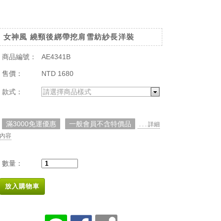
女神風 繞頸後綁帶挖肩雪紡紗長洋裝
商品編號：
AE4341B
售價：
NTD 1680
款式：
請選擇商品樣式
滿3000免運優惠
一般會員不含特價品
. . . 詳細
內容
數量：
放入購物車