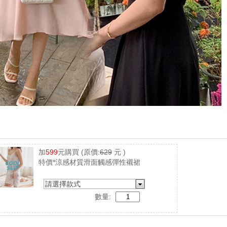
加
599
元購買
(原價:
629
元 )
特價*涼感材質滑面觸感彈性襯裙
請選擇款式
數量: