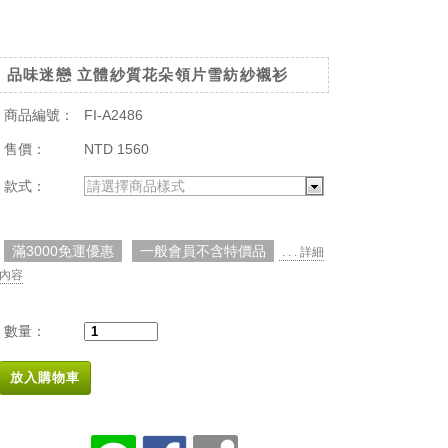
品味迷戀 立體紗質花朵領片雪紡紗襯衫
商品編號：
FI-A2486
售價：
NTD 1560
款式：
請選擇商品樣式
滿3000免運優惠
一般會員不含特價品
. . . 詳細
內容
數量：
放入購物車