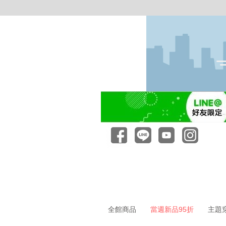
全館商品
當週新品95折
主題