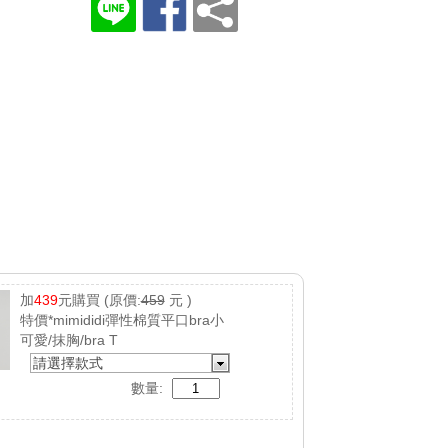
加
439
元購買
(原價:
459
元 )
特價*mimididi彈性棉質平口bra小
可愛/抹胸/bra T
請選擇款式
數量: