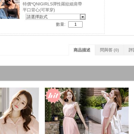
特價*QNIGIRLS彈性羅紋細肩帶
平口背心(可單穿)
請選擇款式
數量:
商品描述
問與答
(0)
評