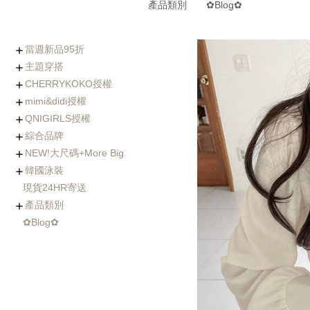
產品類別
✿Blog✿
當週新品95折
主題穿搭
0806-0812新品
0730-0805新品
0723-0729新品
0716-0722新品
0702-0708新品
CHERRYKOKO授權
(8/5~8/12優惠95折)
Chic x Slim｜逆天長腿
化身金秘書｜OL上衣穿
婚禮不失禮｜穿出好人
小隻女專屬長褲｜再也
徹底擊中他的心｜約會
穿出時髦與優雅｜時尚
寒流我不怕｜時髦保暖
海島假期必備｜渡假風
棉花糖女孩の顯瘦絕招
Basic Wear｜365天天
穿過回不去的褲子
社團人氣款
Rachel's World直播間
名人推薦
外套特蒐
mimi&didi授權
西裝褲特蒐
搭特輯
緣的優雅穿搭
不用改褲長了！
穿搭必勝術
風衣特輯
單品一次打包
都好搭！
+ Made koko
+ Basic基礎內搭
+ Top上衣類
+ Outer外套類
+ Onepeice洋裝類
+ Skirt裙子類
+ Pants褲子類
+ Jeans單寧類
+ Acc配件類
+ Bag&Shoes包款&鞋
+ Summer Look
人氣部落客Chiao推薦
年代新聞主播著用款
QNIGIRLS授權
類
+ Basic基礎內搭
+ Top上衣類
+ Outer外套類
+ Onepiece洋裝類
+ Skirt裙子類
+ Pants褲子類
+ Jeans單寧類
+ Acc配件類
+ Bag&Shoes包款&鞋
+ Homewear家居服飾
+ Summer Look
羊毛大衣
手工羊毛大衣
羽絨外套/鋪棉外套
毛衣外套
其它款式外套
綜合品牌
類
+ QNIMADE
+ 155JEANS
+5cm加長版
+ Basic基礎內搭
+ Top上衣類
+ Outer外套類
+ Onepiece洋裝類
+ Skirt裙子類
+ Pants褲子類
+ Jeans單寧類
+ Acc配件類
+ Bags&Shoes包款&鞋
NEW!大尺碼+More Big
類
+ Basic基礎內搭
+ Top上衣類
+ Outer外套類
+ Onepeice洋裝類
+ Skirt裙子類
+ Pants褲子類
+ Jeans單寧類
+ Bag&Shoes包款&鞋
+ Acc配件類
+ Summer Look
+ Fitnese Wear +
韓國泳裝
類
+ Top大尺碼上衣
+ Dress大尺碼洋裝
+ Ouetr大尺碼外套
+ Bottom大尺碼下身
現貨24HR寄送
連身泳裝
兩件式比基尼
三&四件式比基尼
大尺碼泳衣
防曬衣rash guard
玩水配件
產品類別
✿Blog✿
Basic基礎內搭
Top上衣類
Outer外套類
Skirt裙類
Pants褲類
Onepiece洋裝類
Acc配件類
Shoes鞋類
Bag包類
Homewear家居服飾
FitnessWear
tee
blouse
knit
cardigan
jacket
coat
jumper
pants
jeans
leggings
Onepiece
twopiece
Cap
Jewelry
Hair Acc
Glasses
Muffler
Belt
etc