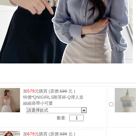
加
579
元購買
(原價:
599
元 )
特價*QNIGIRLS附罩杯‧Q彈人造
絲細肩帶小可愛
請選擇款式
數量:
加
679
元購買
(原價:
699
元 )