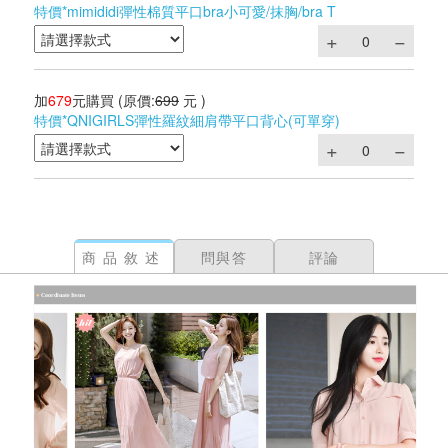
特價*mimididi彈性棉質平口bra小可愛/抹胸/bra T
加
679
元購買
(原價:
699
元 )
特價*QNIGIRLS彈性羅紋細肩帶平口背心(可單穿)
商品敘述
問與答
評論