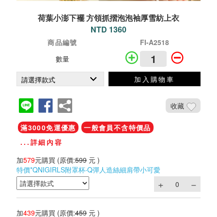
荷葉小澎下襬 方領抓摺泡泡袖厚雪紡上衣
NTD 1360
商品編號
FI-A2518
數量
加入購物車
收藏
滿3000免運優惠
一般會員不含特價品
...詳細內容
加
579
元購買
(原價:
599
元 )
特價*QNIGIRLS附罩杯‧Q彈人造絲細肩帶小可愛
加
439
元購買
(原價:
459
元 )