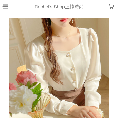
LOADING...
Rachel's Shop正韓時尚