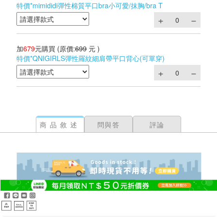
特價*mimididi彈性棉質平口bra小可愛/抹胸/bra T
加
679
元購買
(原價:
699
元 )
特價*QNIGIRLS彈性羅紋細肩帶平口背心(可單穿)
商品敘述
問與答
評論