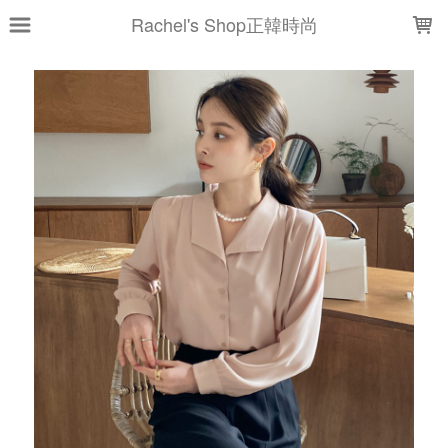
LOADING...
Rachel's Shop正韓時尚