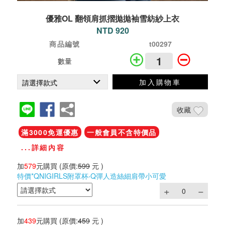
優雅OL 翻領肩抓摺拋拋袖雪紡紗上衣
NTD 920
商品編號
t00297
數量
加入購物車
收藏
滿3000免運優惠
一般會員不含特價品
...詳細內容
加
579
元購買
(原價:
599
元 )
特價*QNIGIRLS附罩杯‧Q彈人造絲細肩帶小可愛
加
439
元購買
(原價:
459
元 )