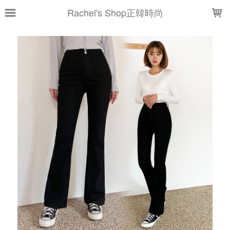
LOADING...
Rachel's Shop正韓時尚