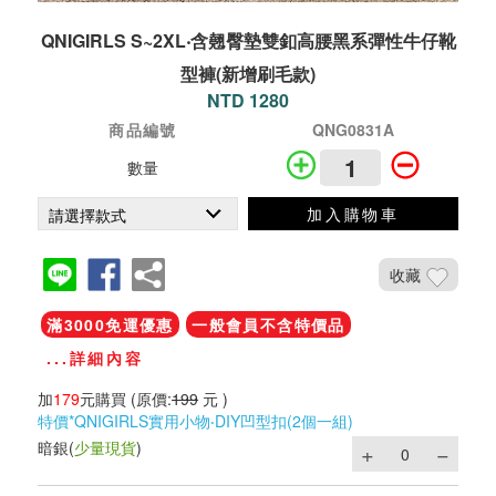
QNIGIRLS S~2XL‧含翹臀墊雙釦高腰黑系彈性牛仔靴
型褲(新增刷毛款)
NTD 1280
商品編號
QNG0831A
數量
加入購物車
收藏
滿3000免運優惠
一般會員不含特價品
...詳細內容
加
179
元購買
(原價:
199
元 )
特價*QNIGIRLS實用小物‧DIY凹型扣(2個一組)
暗銀
(
少量現貨
)