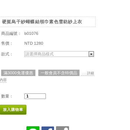
硬挺烏干紗蝴蝶結領巾素色雪紡紗上衣
商品編號：
b01076
售價：
NTD 1280
款式：
請選擇商品樣式
滿3000免運優惠
一般會員不含特價品
. . . 詳細
內容
數量：
放入購物車