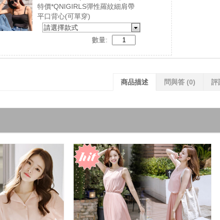
特價*QNIGIRLS彈性羅紋細肩帶
平口背心(可單穿)
請選擇款式
數量:
商品描述
問與答
(0)
評