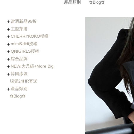
產品類別
✿Blog✿
當週新品95折
主題穿搭
0806-0812新品
0730-0805新品
0723-0729新品
0716-0722新品
0702-0708新品
CHERRYKOKO授權
(8/5~8/12優惠95折)
Chic x Slim｜逆天長腿
化身金秘書｜OL上衣穿
婚禮不失禮｜穿出好人
小隻女專屬長褲｜再也
徹底擊中他的心｜約會
穿出時髦與優雅｜時尚
寒流我不怕｜時髦保暖
海島假期必備｜渡假風
棉花糖女孩の顯瘦絕招
Basic Wear｜365天天
穿過回不去的褲子
社團人氣款
Rachel's World直播間
名人推薦
外套特蒐
mimi&didi授權
西裝褲特蒐
搭特輯
緣的優雅穿搭
不用改褲長了！
穿搭必勝術
風衣特輯
單品一次打包
都好搭！
+ Made koko
+ Basic基礎內搭
+ Top上衣類
+ Outer外套類
+ Onepeice洋裝類
+ Skirt裙子類
+ Pants褲子類
+ Jeans單寧類
+ Acc配件類
+ Bag&Shoes包款&鞋
+ Summer Look
人氣部落客Chiao推薦
年代新聞主播著用款
QNIGIRLS授權
類
+ Basic基礎內搭
+ Top上衣類
+ Outer外套類
+ Onepiece洋裝類
+ Skirt裙子類
+ Pants褲子類
+ Jeans單寧類
+ Acc配件類
+ Bag&Shoes包款&鞋
+ Homewear家居服飾
+ Summer Look
羊毛大衣
手工羊毛大衣
羽絨外套/鋪棉外套
毛衣外套
其它款式外套
綜合品牌
類
+ QNIMADE
+ 155JEANS
+5cm加長版
+ Basic基礎內搭
+ Top上衣類
+ Outer外套類
+ Onepiece洋裝類
+ Skirt裙子類
+ Pants褲子類
+ Jeans單寧類
+ Acc配件類
+ Bags&Shoes包款&鞋
NEW!大尺碼+More Big
類
+ Basic基礎內搭
+ Top上衣類
+ Outer外套類
+ Onepeice洋裝類
+ Skirt裙子類
+ Pants褲子類
+ Jeans單寧類
+ Bag&Shoes包款&鞋
+ Acc配件類
+ Summer Look
+ Fitnese Wear +
韓國泳裝
類
+ Top大尺碼上衣
+ Dress大尺碼洋裝
+ Ouetr大尺碼外套
+ Bottom大尺碼下身
現貨24HR寄送
連身泳裝
兩件式比基尼
三&四件式比基尼
大尺碼泳衣
防曬衣rash guard
玩水配件
產品類別
✿Blog✿
Basic基礎內搭
Top上衣類
Outer外套類
Skirt裙類
Pants褲類
Onepiece洋裝類
Acc配件類
Shoes鞋類
Bag包類
Homewear家居服飾
FitnessWear
tee
blouse
knit
cardigan
jacket
coat
jumper
pants
jeans
leggings
Onepiece
twopiece
Cap
Jewelry
Hair Acc
Glasses
Muffler
Belt
etc