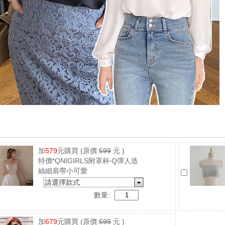
加
579
元購買
(原價:
599
元 )
特價*QNIGIRLS附罩杯‧Q彈人造
絲細肩帶小可愛
請選擇款式
數量:
加
679
元購買
(原價:
699
元 )