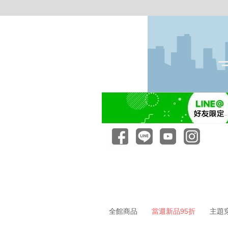
全館商品
當週新品95折
主題