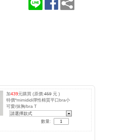
加
439
元購買
(原價:
459
元 )
特價*mimididi彈性棉質平口bra小
可愛/抹胸/bra T
請選擇款式
數量: