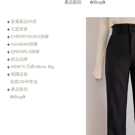
產品類別
✿Blog✿
當週新品95折
主題穿搭
0806-0812新品
0730-0805新品
0723-0729新品
0716-0722新品
0702-0708新品
CHERRYKOKO授權
(8/5~8/12優惠95折)
Chic x Slim｜逆天長腿
化身金秘書｜OL上衣穿
婚禮不失禮｜穿出好人
小隻女專屬長褲｜再也
徹底擊中他的心｜約會
穿出時髦與優雅｜時尚
寒流我不怕｜時髦保暖
海島假期必備｜渡假風
棉花糖女孩の顯瘦絕招
Basic Wear｜365天天
穿過回不去的褲子
社團人氣款
Rachel's World直播間
名人推薦
外套特蒐
mimi&didi授權
西裝褲特蒐
搭特輯
緣的優雅穿搭
不用改褲長了！
穿搭必勝術
風衣特輯
單品一次打包
都好搭！
+ Made koko
+ Basic基礎內搭
+ Top上衣類
+ Outer外套類
+ Onepeice洋裝類
+ Skirt裙子類
+ Pants褲子類
+ Jeans單寧類
+ Acc配件類
+ Bag&Shoes包款&鞋
+ Summer Look
人氣部落客Chiao推薦
年代新聞主播著用款
QNIGIRLS授權
類
+ Basic基礎內搭
+ Top上衣類
+ Outer外套類
+ Onepiece洋裝類
+ Skirt裙子類
+ Pants褲子類
+ Jeans單寧類
+ Acc配件類
+ Bag&Shoes包款&鞋
+ Homewear家居服飾
+ Summer Look
羊毛大衣
手工羊毛大衣
羽絨外套/鋪棉外套
毛衣外套
其它款式外套
綜合品牌
類
+ QNIMADE
+ 155JEANS
+5cm加長版
+ Basic基礎內搭
+ Top上衣類
+ Outer外套類
+ Onepiece洋裝類
+ Skirt裙子類
+ Pants褲子類
+ Jeans單寧類
+ Acc配件類
+ Bags&Shoes包款&鞋
NEW!大尺碼+More Big
類
+ Basic基礎內搭
+ Top上衣類
+ Outer外套類
+ Onepeice洋裝類
+ Skirt裙子類
+ Pants褲子類
+ Jeans單寧類
+ Bag&Shoes包款&鞋
+ Acc配件類
+ Summer Look
+ Fitnese Wear +
韓國泳裝
類
+ Top大尺碼上衣
+ Dress大尺碼洋裝
+ Ouetr大尺碼外套
+ Bottom大尺碼下身
現貨24HR寄送
連身泳裝
兩件式比基尼
三&四件式比基尼
大尺碼泳衣
防曬衣rash guard
玩水配件
產品類別
✿Blog✿
Basic基礎內搭
Top上衣類
Outer外套類
Skirt裙類
Pants褲類
Onepiece洋裝類
Acc配件類
Shoes鞋類
Bag包類
Homewear家居服飾
FitnessWear
tee
blouse
knit
cardigan
jacket
coat
jumper
pants
jeans
leggings
Onepiece
twopiece
Cap
Jewelry
Hair Acc
Glasses
Muffler
Belt
etc