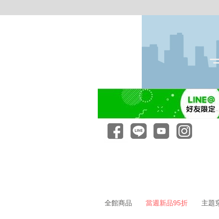
全館商品
當週新品95折
主題