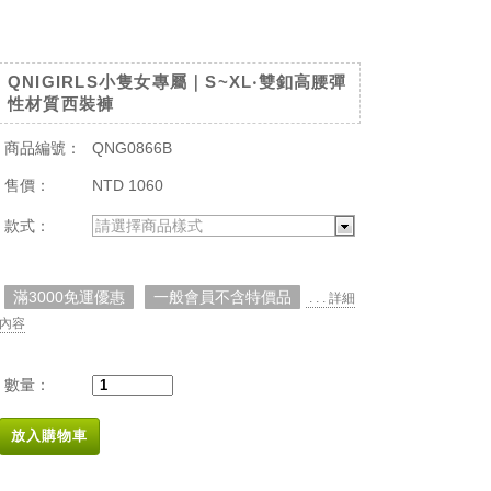
QNIGIRLS小隻女專屬｜S~XL‧雙釦高腰彈
性材質西裝褲
商品編號：
QNG0866B
售價：
NTD 1060
款式：
請選擇商品樣式
滿3000免運優惠
一般會員不含特價品
. . . 詳細
內容
數量：
放入購物車