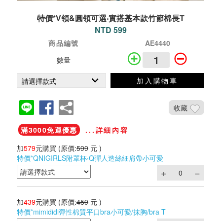
特價*V領&圓領可選‧實搭基本款竹節棉長T
NTD 599
商品編號
AE4440
數量
加入購物車
收藏
滿3000免運優惠
...詳細內容
加
579
元購買
(原價:
599
元 )
特價*QNIGIRLS附罩杯‧Q彈人造絲細肩帶小可愛
加
439
元購買
(原價:
459
元 )
特價*mimididi彈性棉質平口bra小可愛/抹胸/bra T