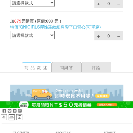
加
679
元購買
(原價:
699
元 )
特價*QNIGIRLS彈性羅紋細肩帶平口背心(可單穿)
商品敘述
問與答
評論