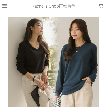
LOADING...
Rachel's Shop正韓時尚