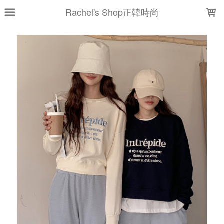
LOADING...
Rachel's Shop正韓時尚