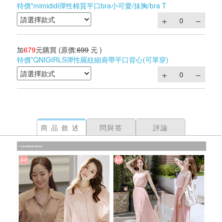
特價*mimididi彈性棉質平口bra小可愛/抹胸/bra T
加
679
元購買
(原價:
699
元 )
特價*QNIGIRLS彈性羅紋細肩帶平口背心(可單穿)
商品敘述
問與答
評論