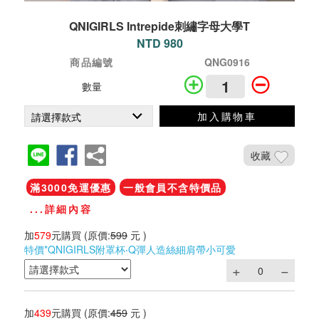
QNIGIRLS Intrepide刺繡字母大學T
NTD 980
商品編號
QNG0916
數量
加入購物車
收藏
滿3000免運優惠
一般會員不含特價品
...詳細內容
加
579
元購買
(原價:
599
元 )
特價*QNIGIRLS附罩杯‧Q彈人造絲細肩帶小可愛
加
439
元購買
(原價:
459
元 )