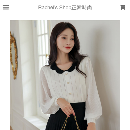
LOADING...
Rachel's Shop正韓時尚