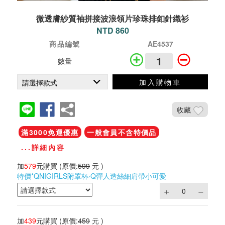
微透膚紗質袖拼接波浪領片珍珠排釦針織衫
NTD 860
商品編號
AE4537
數量
加入購物車
收藏
滿3000免運優惠
一般會員不含特價品
...詳細內容
加
579
元購買
(原價:
599
元 )
特價*QNIGIRLS附罩杯‧Q彈人造絲細肩帶小可愛
加
439
元購買
(原價:
459
元 )