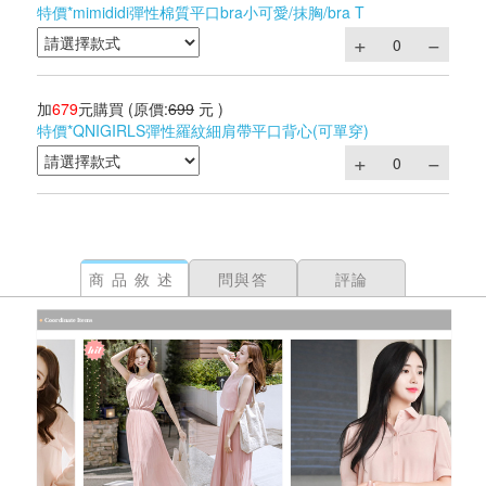
特價*mimididi彈性棉質平口bra小可愛/抹胸/bra T
加
679
元購買
(原價:
699
元 )
特價*QNIGIRLS彈性羅紋細肩帶平口背心(可單穿)
商品敘述
問與答
評論