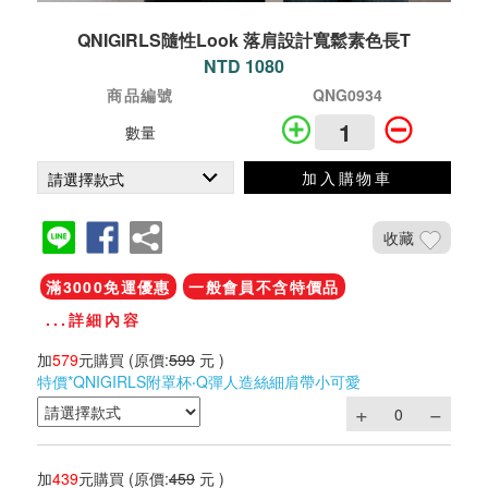
QNIGIRLS隨性Look 落肩設計寬鬆素色長T
NTD 1080
商品編號
QNG0934
數量
加入購物車
收藏
滿3000免運優惠
一般會員不含特價品
...詳細內容
加
579
元購買
(原價:
599
元 )
特價*QNIGIRLS附罩杯‧Q彈人造絲細肩帶小可愛
加
439
元購買
(原價:
459
元 )