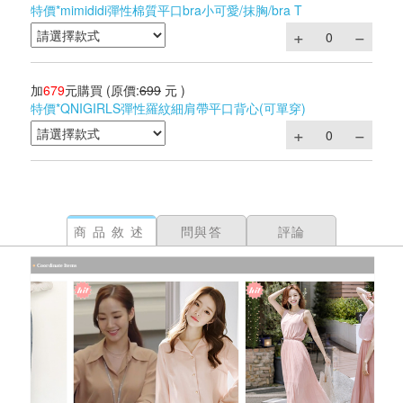
特價*mimididi彈性棉質平口bra小可愛/抹胸/bra T
加
679
元購買
(原價:
699
元 )
特價*QNIGIRLS彈性羅紋細肩帶平口背心(可單穿)
商品敘述
問與答
評論