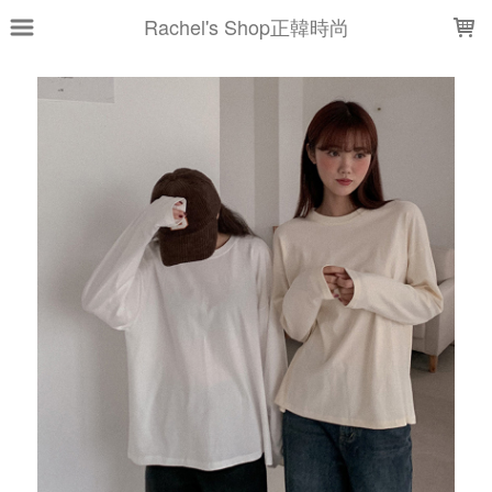
LOADING...
Rachel's Shop正韓時尚