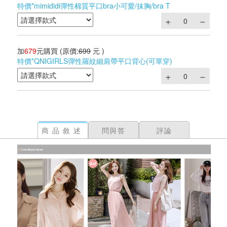
特價*mimididi彈性棉質平口bra小可愛/抹胸/bra T
加
679
元購買
(原價:
699
元 )
特價*QNIGIRLS彈性羅紋細肩帶平口背心(可單穿)
商品敘述
問與答
評論