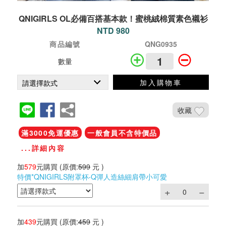
QNIGIRLS OL必備百搭基本款！蜜桃絨棉質素色襯衫
NTD 980
商品編號
QNG0935
數量
加入購物車
收藏
滿3000免運優惠
一般會員不含特價品
...詳細內容
加
579
元購買
(原價:
599
元 )
特價*QNIGIRLS附罩杯‧Q彈人造絲細肩帶小可愛
加
439
元購買
(原價:
459
元 )