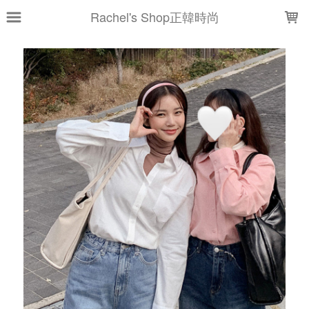
LOADING...
Rachel's Shop正韓時尚