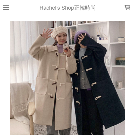
LOADING...
Rachel's Shop正韓時尚