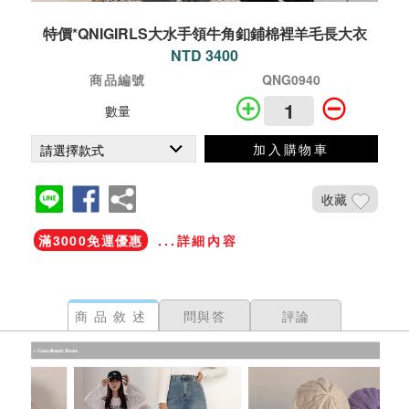
特價*QNIGIRLS大水手領牛角釦鋪棉裡羊毛長大衣
NTD 3400
商品編號
QNG0940
數量
加入購物車
收藏
滿3000免運優惠
...詳細內容
商品敘述
問與答
評論