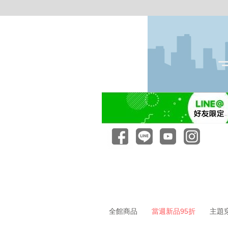
全館商品
當週新品95折
主題