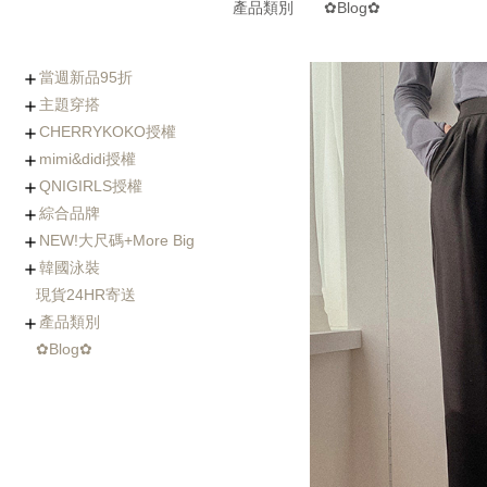
產品類別
✿Blog✿
當週新品95折
主題穿搭
0806-0812新品
0730-0805新品
0723-0729新品
0716-0722新品
0702-0708新品
CHERRYKOKO授權
(8/5~8/12優惠95折)
Chic x Slim｜逆天長腿
化身金秘書｜OL上衣穿
婚禮不失禮｜穿出好人
小隻女專屬長褲｜再也
徹底擊中他的心｜約會
穿出時髦與優雅｜時尚
寒流我不怕｜時髦保暖
海島假期必備｜渡假風
棉花糖女孩の顯瘦絕招
Basic Wear｜365天天
穿過回不去的褲子
社團人氣款
Rachel's World直播間
名人推薦
外套特蒐
mimi&didi授權
西裝褲特蒐
搭特輯
緣的優雅穿搭
不用改褲長了！
穿搭必勝術
風衣特輯
單品一次打包
都好搭！
+ Made koko
+ Basic基礎內搭
+ Top上衣類
+ Outer外套類
+ Onepeice洋裝類
+ Skirt裙子類
+ Pants褲子類
+ Jeans單寧類
+ Acc配件類
+ Bag&Shoes包款&鞋
+ Summer Look
人氣部落客Chiao推薦
年代新聞主播著用款
QNIGIRLS授權
類
+ Basic基礎內搭
+ Top上衣類
+ Outer外套類
+ Onepiece洋裝類
+ Skirt裙子類
+ Pants褲子類
+ Jeans單寧類
+ Acc配件類
+ Bag&Shoes包款&鞋
+ Homewear家居服飾
+ Summer Look
羊毛大衣
手工羊毛大衣
羽絨外套/鋪棉外套
毛衣外套
其它款式外套
綜合品牌
類
+ QNIMADE
+ 155JEANS
+5cm加長版
+ Basic基礎內搭
+ Top上衣類
+ Outer外套類
+ Onepiece洋裝類
+ Skirt裙子類
+ Pants褲子類
+ Jeans單寧類
+ Acc配件類
+ Bags&Shoes包款&鞋
NEW!大尺碼+More Big
類
+ Basic基礎內搭
+ Top上衣類
+ Outer外套類
+ Onepeice洋裝類
+ Skirt裙子類
+ Pants褲子類
+ Jeans單寧類
+ Bag&Shoes包款&鞋
+ Acc配件類
+ Summer Look
+ Fitnese Wear +
韓國泳裝
類
+ Top大尺碼上衣
+ Dress大尺碼洋裝
+ Ouetr大尺碼外套
+ Bottom大尺碼下身
現貨24HR寄送
連身泳裝
兩件式比基尼
三&四件式比基尼
大尺碼泳衣
防曬衣rash guard
玩水配件
產品類別
✿Blog✿
Basic基礎內搭
Top上衣類
Outer外套類
Skirt裙類
Pants褲類
Onepiece洋裝類
Acc配件類
Shoes鞋類
Bag包類
Homewear家居服飾
FitnessWear
tee
blouse
knit
cardigan
jacket
coat
jumper
pants
jeans
leggings
Onepiece
twopiece
Cap
Jewelry
Hair Acc
Glasses
Muffler
Belt
etc